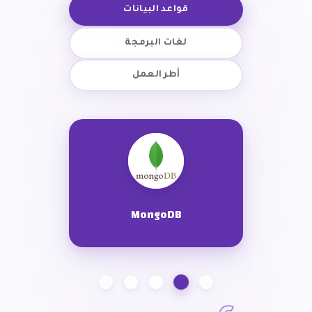
قواعد البيانات
لغات البرمجة
أطر العمل
MongoDB