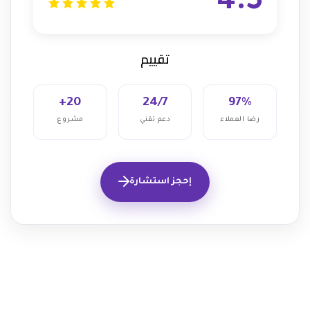
4.5
تقييم
20+
24/7
97%
رضا العملاء
دعم تقني
مشروع
إحجز استشارة