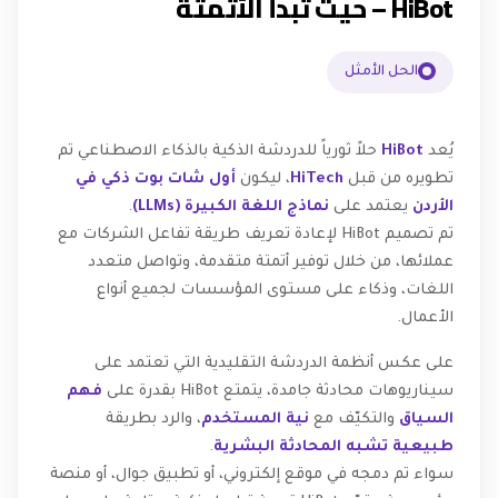
HiBot – حيث تبدأ الأتمتة
الحل الأمثل
يُعد
HiBot
حلاً ثورياً للدردشة الذكية بالذكاء الاصطناعي تم
تطويره من قبل
HiTech
، ليكون
أول شات بوت ذكي في
الأردن
يعتمد على
نماذج اللغة الكبيرة (LLMs)
.
تم تصميم HiBot لإعادة تعريف طريقة تفاعل الشركات مع
عملائها، من خلال توفير أتمتة متقدمة، وتواصل متعدد
اللغات، وذكاء على مستوى المؤسسات لجميع أنواع
الأعمال.
على عكس أنظمة الدردشة التقليدية التي تعتمد على
سيناريوهات محادثة جامدة، يتمتع HiBot بقدرة على
فهم
السياق
والتكيّف مع
نية المستخدم
، والرد بطريقة
طبيعية تشبه المحادثة البشرية
.
سواء تم دمجه في موقع إلكتروني، أو تطبيق جوال، أو منصة