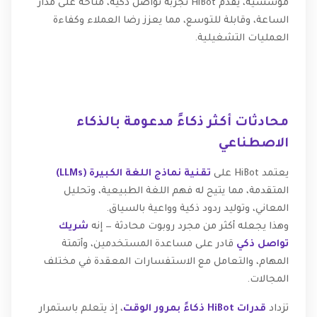
مؤسسية، يقدّم HiBot تجربة تواصل ذكية، متاحة على مدار
الساعة، وقابلة للتوسع، مما يعزز رضا العملاء وكفاءة
العمليات التشغيلية.
محادثات أكثر ذكاءً مدعومة بالذكاء
الاصطناعي
يعتمد HiBot على
تقنية نماذج اللغة الكبيرة (LLMs)
المتقدمة، مما يتيح له فهم اللغة الطبيعية، وتحليل
المعاني، وتوليد ردود ذكية وواعية بالسياق.
وهذا يجعله أكثر من مجرد روبوت محادثة — إنه
شريك
تواصل ذكي
قادر على مساعدة المستخدمين، وأتمتة
المهام، والتعامل مع الاستفسارات المعقدة في مختلف
المجالات.
تزداد
قدرات HiBot ذكاءً بمرور الوقت
، إذ يتعلم باستمرار